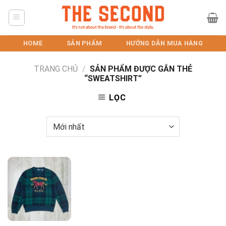
Skip
to
content
HOME
SẢN PHẨM
HƯỚNG DẪN MUA HÀNG
TRANG CHỦ
/
SẢN PHẨM ĐƯỢC GẮN THẺ
“SWEATSHIRT”
LỌC