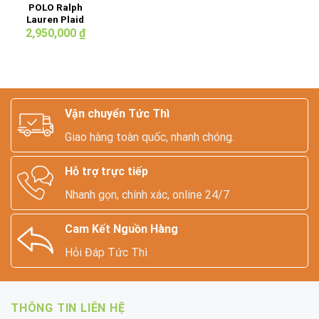
POLO Ralph
Lauren Plaid
Fleece Graphic
2,950,000
₫
Sweatshirt
Vận chuyển Tức Thì
Giao hàng toàn quốc, nhanh chóng.
Hỗ trợ trực tiếp
Nhanh gọn, chính xác, online 24/7
Cam Kết Nguồn Hàng
Hỏi Đáp Tức Thì
THÔNG TIN LIÊN HỆ