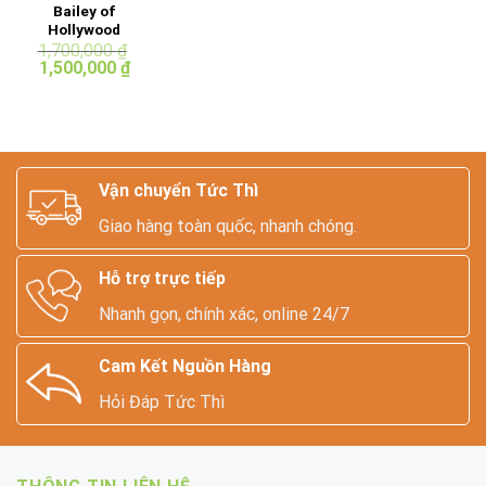
Bailey of
Hollywood
Panama Hat
1,700,000
₫
Giá
Giá
1,500,000
₫
gốc
hiện
là:
tại
1,700,000 ₫.
là:
1,500,000 ₫.
Vận chuyển Tức Thì
Giao hàng toàn quốc, nhanh chóng.
Hỗ trợ trực tiếp
Nhanh gọn, chính xác, online 24/7
Cam Kết Nguồn Hàng
Hỏi Đáp Tức Thì