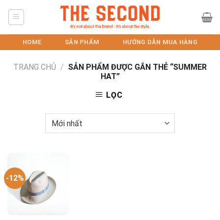
Skip
to
content
HOME
SẢN PHẨM
HƯỚNG DẪN MUA HÀNG
TRANG CHỦ
/
SẢN PHẨM ĐƯỢC GẮN THẺ “SUMMER
HAT”
LỌC
-12%