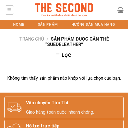
Skip
to
content
HOME
SẢN PHẨM
HƯỚNG DẪN MUA HÀNG
TRANG CHỦ
/
SẢN PHẨM ĐƯỢC GẮN THẺ
“SUEDELEATHER”
LỌC
Không tìm thấy sản phẩm nào khớp với lựa chọn của bạn.
Vận chuyển Tức Thì
Giao hàng toàn quốc, nhanh chóng.
Hỗ trợ trực tiếp