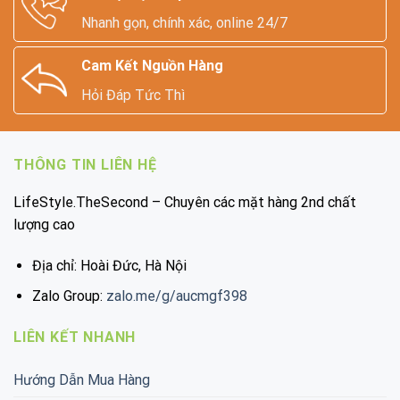
Nhanh gọn, chính xác, online 24/7
Cam Kết Nguồn Hàng
Hỏi Đáp Tức Thì
THÔNG TIN LIÊN HỆ
LifeStyle.TheSecond – Chuyên các mặt hàng 2nd chất
lượng cao
Địa chỉ: Hoài Đức, Hà Nội
Zalo Group:
zalo.me/g/aucmgf398
LIÊN KẾT NHANH
Hướng Dẫn Mua Hàng