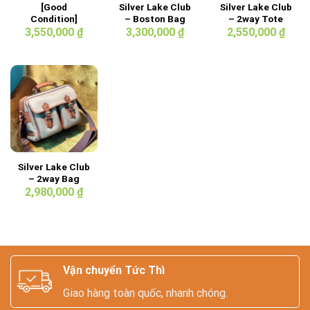
[Good
Silver Lake Club
Silver Lake Club
Condition]
– Boston Bag
– 2way Tote
Silver Lake Club
42cm
Bag Dark Blue
3,550,000
₫
3,300,000
₫
2,550,000
₫
– Herringbone
Fabric 2way
Bag
Silver Lake Club
– 2way Bag
2,980,000
₫
Vận chuyển Tức Thì
Giao hàng toàn quốc, nhanh chóng.