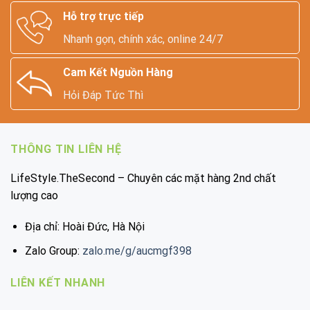
Hỗ trợ trực tiếp
Nhanh gọn, chính xác, online 24/7
Cam Kết Nguồn Hàng
Hỏi Đáp Tức Thì
THÔNG TIN LIÊN HỆ
LifeStyle.TheSecond – Chuyên các mặt hàng 2nd chất
lượng cao
Địa chỉ: Hoài Đức, Hà Nội
Zalo Group:
zalo.me/g/aucmgf398
LIÊN KẾT NHANH