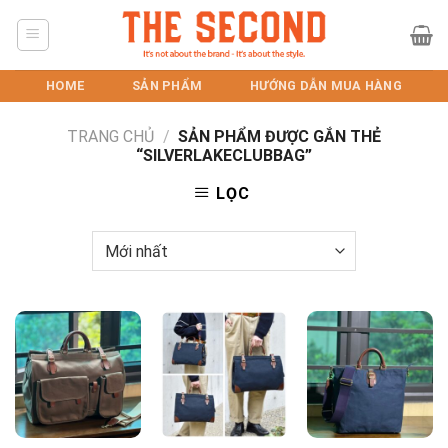
Skip
to
content
HOME
SẢN PHẨM
HƯỚNG DẪN MUA HÀNG
TRANG CHỦ
/
SẢN PHẨM ĐƯỢC GẮN THẺ
“SILVERLAKECLUBBAG”
LỌC