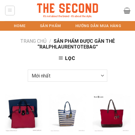
Skip
to
content
HOME
SẢN PHẨM
HƯỚNG DẪN MUA HÀNG
TRANG CHỦ
/
SẢN PHẨM ĐƯỢC GẮN THẺ
“RALPHLAURENTOTEBAG”
LỌC