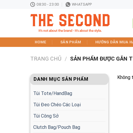
Skip
08:30 - 23:00
WHATSAPP
to
content
HOME
SẢN PHẨM
HƯỚNG DẪN MUA H
TRANG CHỦ
/
SẢN PHẨM ĐƯỢC GẮN TH
Không t
DANH MỤC SẢN PHẨM
Túi Tote/HandBag
Túi Đeo Chéo Các Loại
Túi Công Sở
Clutch Bag/Pouch Bag