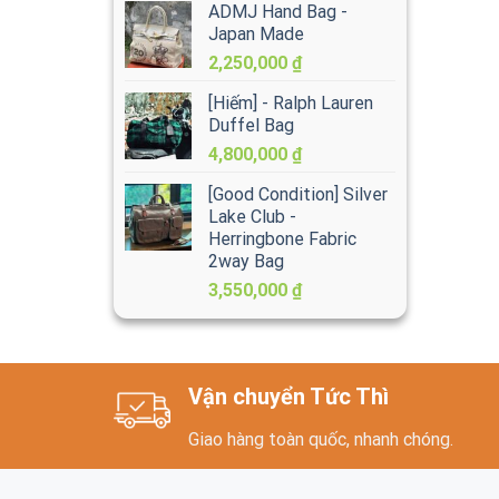
ADMJ Hand Bag -
Japan Made
2,250,000
₫
[Hiếm] - Ralph Lauren
Duffel Bag
4,800,000
₫
[Good Condition] Silver
Lake Club -
Herringbone Fabric
2way Bag
3,550,000
₫
Vận chuyển Tức Thì
Giao hàng toàn quốc, nhanh chóng.