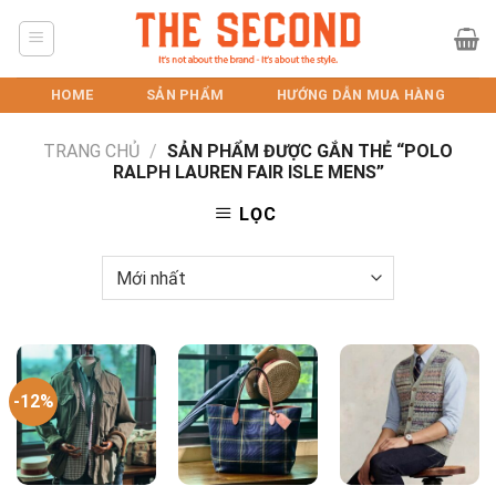
Skip
to
content
HOME
SẢN PHẨM
HƯỚNG DẪN MUA HÀNG
TRANG CHỦ
/
SẢN PHẨM ĐƯỢC GẮN THẺ “POLO
RALPH LAUREN FAIR ISLE MENS”
LỌC
-12%