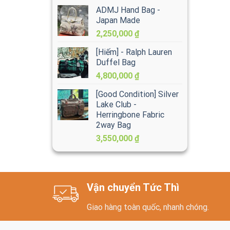
ADMJ Hand Bag -
Japan Made
2,250,000
₫
[Hiếm] - Ralph Lauren
Duffel Bag
4,800,000
₫
[Good Condition] Silver
Lake Club -
Herringbone Fabric
2way Bag
3,550,000
₫
Vận chuyển Tức Thì
Giao hàng toàn quốc, nhanh chóng.