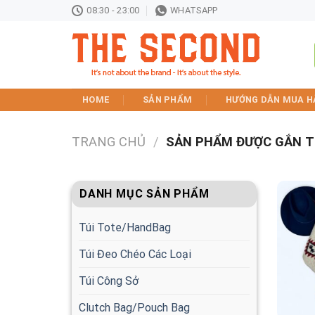
Skip
08:30 - 23:00
WHATSAPP
to
content
HOME
SẢN PHẨM
HƯỚNG DẪN MUA H
TRANG CHỦ
/
SẢN PHẨM ĐƯỢC GẮN T
DANH MỤC SẢN PHẨM
Túi Tote/HandBag
Túi Đeo Chéo Các Loại
Túi Công Sở
Clutch Bag/Pouch Bag