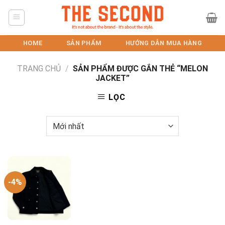
Skip
to
content
HOME
SẢN PHẨM
HƯỚNG DẪN MUA HÀNG
TRANG CHỦ
/
SẢN PHẨM ĐƯỢC GẮN THẺ “MELON
JACKET”
LỌC
-4%