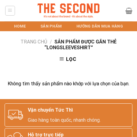
Skip
to
content
HOME
SẢN PHẨM
HƯỚNG DẪN MUA HÀNG
TRANG CHỦ
/
SẢN PHẨM ĐƯỢC GẮN THẺ
“LONGSLEEVESHIRT”
LỌC
Không tìm thấy sản phẩm nào khớp với lựa chọn của bạn.
Vận chuyển Tức Thì
Giao hàng toàn quốc, nhanh chóng.
Hỗ trợ trực tiếp