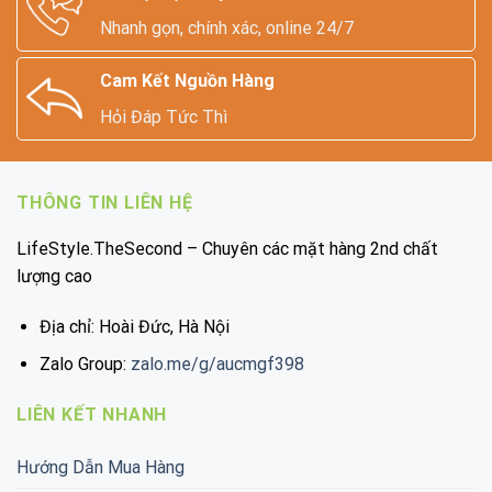
Nhanh gọn, chính xác, online 24/7
Cam Kết Nguồn Hàng
Hỏi Đáp Tức Thì
THÔNG TIN LIÊN HỆ
LifeStyle.TheSecond – Chuyên các mặt hàng 2nd chất
lượng cao
Địa chỉ: Hoài Đức, Hà Nội
Zalo Group:
zalo.me/g/aucmgf398
LIÊN KẾT NHANH
Hướng Dẫn Mua Hàng