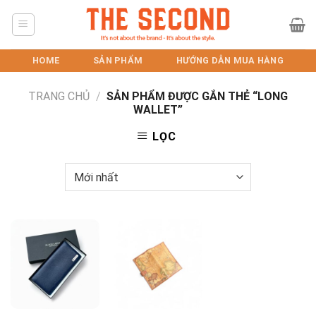
Skip
to
content
HOME
SẢN PHẨM
HƯỚNG DẪN MUA HÀNG
TRANG CHỦ
/
SẢN PHẨM ĐƯỢC GẮN THẺ “LONG
WALLET”
LỌC