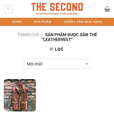
Skip
to
content
HOME
SẢN PHẨM
HƯỚNG DẪN MUA HÀNG
TRANG CHỦ
/
SẢN PHẨM ĐƯỢC GẮN THẺ
“LEATHERVEST”
LỌC