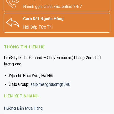
Nhanh gọn, chính xác, online 24/7
Cam Kết Nguồn Hàng
Hỏi Đáp Tức Thì
THÔNG TIN LIÊN HỆ
LifeStyle.TheSecond – Chuyên các mặt hàng 2nd chất
lượng cao
Địa chỉ: Hoài Đức, Hà Nội
Zalo Group:
zalo.me/g/aucmgf398
LIÊN KẾT NHANH
Hướng Dẫn Mua Hàng