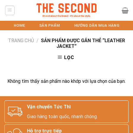
Skip
to
content
HOME
SẢN PHẨM
HƯỚNG DẪN MUA HÀNG
TRANG CHỦ
/
SẢN PHẨM ĐƯỢC GẮN THẺ “LEATHER
JACKET”
LỌC
Không tìm thấy sản phẩm nào khớp với lựa chọn của bạn.
Vận chuyển Tức Thì
Giao hàng toàn quốc, nhanh chóng.
Hỗ trợ trực tiếp