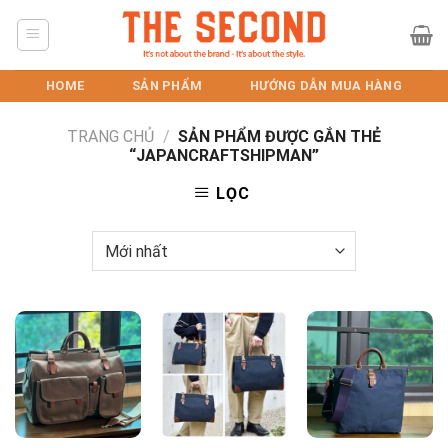
Skip
to
content
HOME
SẢN PHẨM
HƯỚNG DẪN MUA HÀNG
TRANG CHỦ
/
SẢN PHẨM ĐƯỢC GẮN THẺ
“JAPANCRAFTSHIPMAN”
LỌC