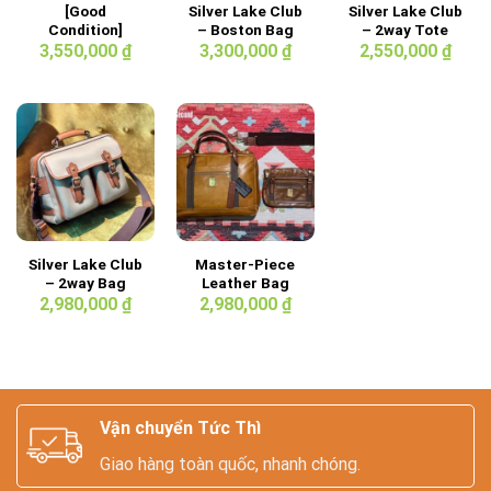
[Good
Silver Lake Club
Silver Lake Club
Condition]
– Boston Bag
– 2way Tote
Silver Lake Club
42cm
Bag Dark Blue
3,550,000
₫
3,300,000
₫
2,550,000
₫
– Herringbone
Fabric 2way
Bag
Silver Lake Club
Master-Piece
– 2way Bag
Leather Bag
2,980,000
₫
2,980,000
₫
Vận chuyển Tức Thì
Giao hàng toàn quốc, nhanh chóng.