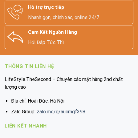
Hỗ trợ trực tiếp
Nhanh gọn, chính xác, online 24/7
Cam Kết Nguồn Hàng
Hỏi Đáp Tức Thì
THÔNG TIN LIÊN HỆ
LifeStyle.TheSecond – Chuyên các mặt hàng 2nd chất
lượng cao
Địa chỉ: Hoài Đức, Hà Nội
Zalo Group:
zalo.me/g/aucmgf398
LIÊN KẾT NHANH