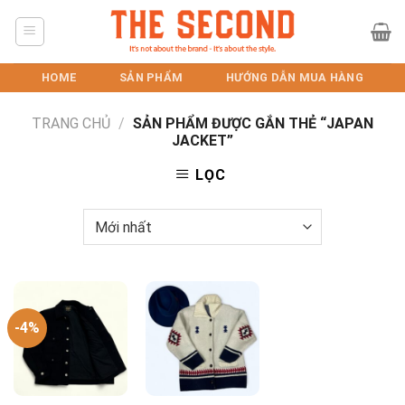
Skip
to
content
HOME
SẢN PHẨM
HƯỚNG DẪN MUA HÀNG
TRANG CHỦ
/
SẢN PHẨM ĐƯỢC GẮN THẺ “JAPAN
JACKET”
LỌC
-4%