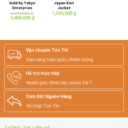
Gold by Tokyo
Japan Knit
Enterpries
Jacket
Mackinaw
5,000,000
₫
1,550,000
₫
Giá
Giá
Cruiser Jacket
4,800,000
₫
gốc
hiện
là:
tại
5,000,000 ₫.
là:
4,800,000 ₫.
Vận chuyển Tức Thì
Giao hàng toàn quốc, nhanh chóng.
Hỗ trợ trực tiếp
Nhanh gọn, chính xác, online 24/7
Cam Kết Nguồn Hàng
Hỏi Đáp Tức Thì