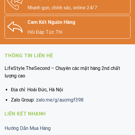
Nhanh gọn, chính xác, online 24/7
Cam Kết Nguồn Hàng
Hỏi Đáp Tức Thì
THÔNG TIN LIÊN HỆ
LifeStyle.TheSecond – Chuyên các mặt hàng 2nd chất
lượng cao
Địa chỉ: Hoài Đức, Hà Nội
Zalo Group:
zalo.me/g/aucmgf398
LIÊN KẾT NHANH
Hướng Dẫn Mua Hàng