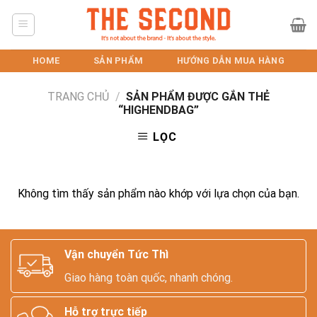
Skip
to
content
HOME
SẢN PHẨM
HƯỚNG DẪN MUA HÀNG
TRANG CHỦ
/
SẢN PHẨM ĐƯỢC GẮN THẺ
“HIGHENDBAG”
LỌC
Không tìm thấy sản phẩm nào khớp với lựa chọn của bạn.
Vận chuyển Tức Thì
Giao hàng toàn quốc, nhanh chóng.
Hỗ trợ trực tiếp