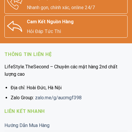
Nhanh gọn, chính xác, online 24/7
Cam Kết Nguồn Hàng
Hỏi Đáp Tức Thì
THÔNG TIN LIÊN HỆ
LifeStyle.TheSecond – Chuyên các mặt hàng 2nd chất
lượng cao
Địa chỉ: Hoài Đức, Hà Nội
Zalo Group:
zalo.me/g/aucmgf398
LIÊN KẾT NHANH
Hướng Dẫn Mua Hàng