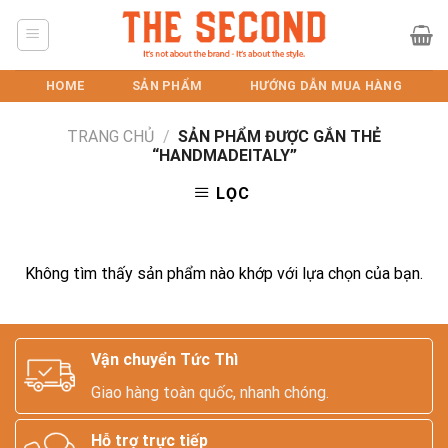
Skip
to
content
HOME
SẢN PHẨM
HƯỚNG DẪN MUA HÀNG
TRANG CHỦ
/
SẢN PHẨM ĐƯỢC GẮN THẺ
“HANDMADEITALY”
LỌC
Không tìm thấy sản phẩm nào khớp với lựa chọn của bạn.
Vận chuyển Tức Thì
Giao hàng toàn quốc, nhanh chóng.
Hỗ trợ trực tiếp