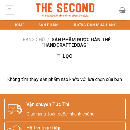
Skip
to
content
HOME
SẢN PHẨM
HƯỚNG DẪN MUA HÀNG
TRANG CHỦ
/
SẢN PHẨM ĐƯỢC GẮN THẺ
“HANDCRAFTEDBAG”
LỌC
Không tìm thấy sản phẩm nào khớp với lựa chọn của bạn.
Vận chuyển Tức Thì
Giao hàng toàn quốc, nhanh chóng.
Hỗ trợ trực tiếp