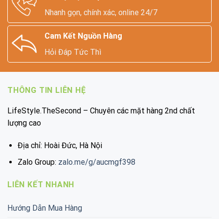
Nhanh gọn, chính xác, online 24/7
Cam Kết Nguồn Hàng
Hỏi Đáp Tức Thì
THÔNG TIN LIÊN HỆ
LifeStyle.TheSecond – Chuyên các mặt hàng 2nd chất
lượng cao
Địa chỉ: Hoài Đức, Hà Nội
Zalo Group:
zalo.me/g/aucmgf398
LIÊN KẾT NHANH
Hướng Dẫn Mua Hàng