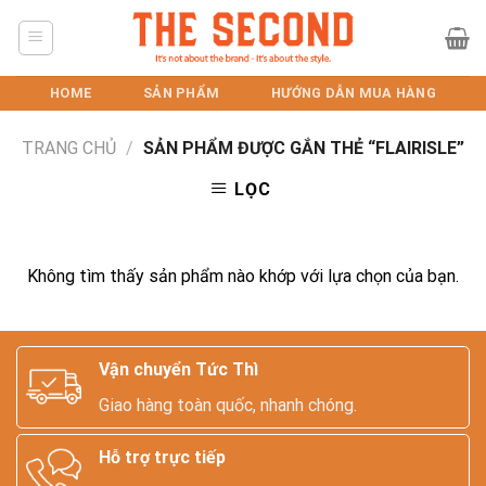
Skip
to
content
HOME
SẢN PHẨM
HƯỚNG DẪN MUA HÀNG
TRANG CHỦ
/
SẢN PHẨM ĐƯỢC GẮN THẺ “FLAIRISLE”
LỌC
Không tìm thấy sản phẩm nào khớp với lựa chọn của bạn.
Vận chuyển Tức Thì
Giao hàng toàn quốc, nhanh chóng.
Hỗ trợ trực tiếp