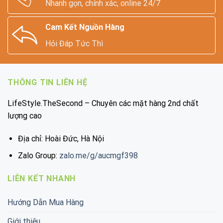
Nhanh gọn, chính xác, online 24/7
Cam Kết Nguồn Hàng
Hỏi Đáp Tức Thì
THÔNG TIN LIÊN HỆ
LifeStyle.TheSecond – Chuyên các mặt hàng 2nd chất
lượng cao
Địa chỉ: Hoài Đức, Hà Nội
Zalo Group:
zalo.me/g/aucmgf398
LIÊN KẾT NHANH
Hướng Dẫn Mua Hàng
Giới thiệu