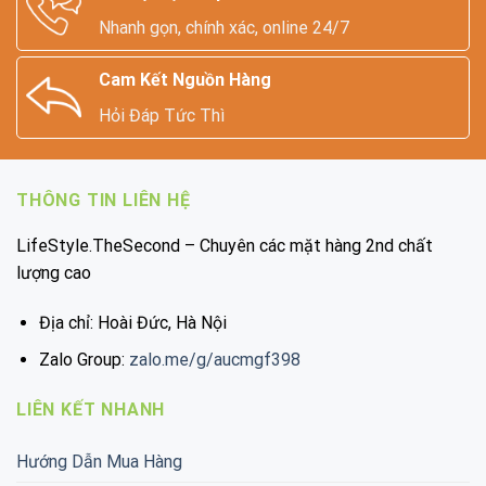
Nhanh gọn, chính xác, online 24/7
Cam Kết Nguồn Hàng
Hỏi Đáp Tức Thì
THÔNG TIN LIÊN HỆ
LifeStyle.TheSecond – Chuyên các mặt hàng 2nd chất
lượng cao
Địa chỉ: Hoài Đức, Hà Nội
Zalo Group:
zalo.me/g/aucmgf398
LIÊN KẾT NHANH
Hướng Dẫn Mua Hàng