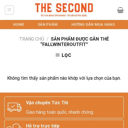
Skip
to
content
HOME
SẢN PHẨM
HƯỚNG DẪN MUA HÀNG
TRANG CHỦ
/
SẢN PHẨM ĐƯỢC GẮN THẺ
“FALLWINTEROUTFIT”
LỌC
Không tìm thấy sản phẩm nào khớp với lựa chọn của bạn.
Vận chuyển Tức Thì
Giao hàng toàn quốc, nhanh chóng.
Hỗ trợ trực tiếp