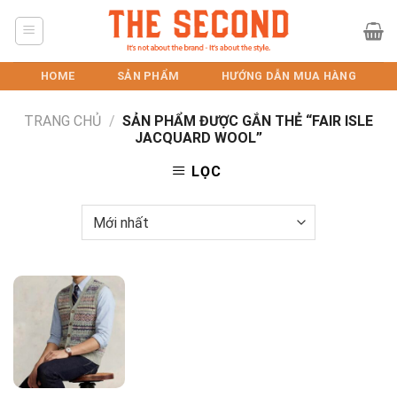
Skip
to
content
HOME
SẢN PHẨM
HƯỚNG DẪN MUA HÀNG
TRANG CHỦ
/
SẢN PHẨM ĐƯỢC GẮN THẺ “FAIR ISLE
JACQUARD WOOL”
LỌC