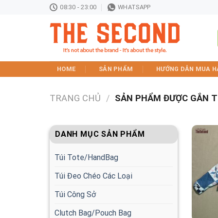
Skip
08:30 - 23:00
WHATSAPP
to
content
HOME
SẢN PHẨM
HƯỚNG DẪN MUA H
TRANG CHỦ
/
SẢN PHẨM ĐƯỢC GẮN T
DANH MỤC SẢN PHẨM
Túi Tote/HandBag
Túi Đeo Chéo Các Loại
Túi Công Sở
Clutch Bag/Pouch Bag