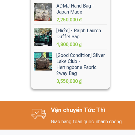
ADMJ Hand Bag -
Japan Made
2,250,000
₫
[Hiếm] - Ralph Lauren
Duffel Bag
4,800,000
₫
[Good Condition] Silver
Lake Club -
Herringbone Fabric
2way Bag
3,550,000
₫
Vận chuyển Tức Thì
Giao hàng toàn quốc, nhanh chóng.