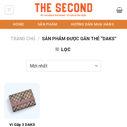
Skip
to
content
HOME
SẢN PHẨM
HƯỚNG DẪN MUA HÀNG
TRANG CHỦ
/
SẢN PHẨM ĐƯỢC GẮN THẺ “DAKS”
LỌC
Ví Gấp 3 DAKS