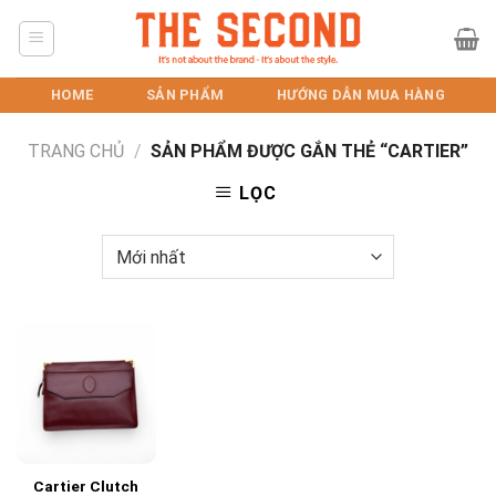
Skip
to
content
HOME
SẢN PHẨM
HƯỚNG DẪN MUA HÀNG
TRANG CHỦ
/
SẢN PHẨM ĐƯỢC GẮN THẺ “CARTIER”
LỌC
Cartier Clutch