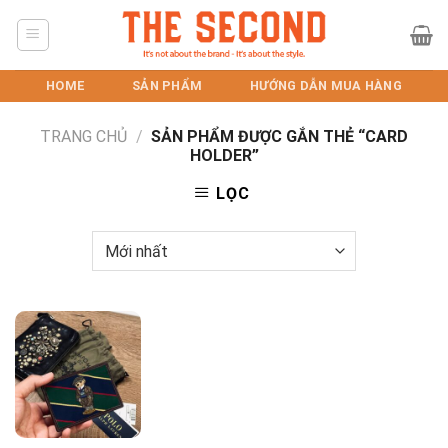
Skip
to
content
HOME
SẢN PHẨM
HƯỚNG DẪN MUA HÀNG
TRANG CHỦ
/
SẢN PHẨM ĐƯỢC GẮN THẺ “CARD
HOLDER”
LỌC