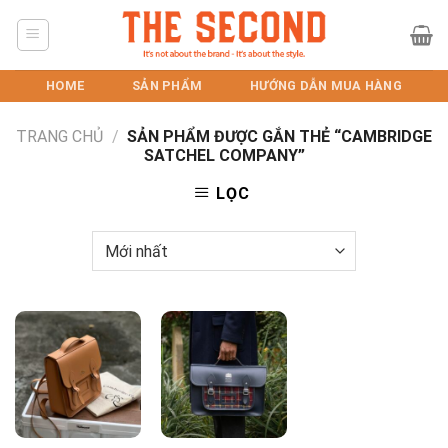
Skip
to
content
HOME
SẢN PHẨM
HƯỚNG DẪN MUA HÀNG
TRANG CHỦ
/
SẢN PHẨM ĐƯỢC GẮN THẺ “CAMBRIDGE
SATCHEL COMPANY”
LỌC