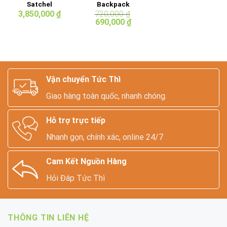
Satchel
Backpack
Company –
3,850,000
₫
720,000
₫
Giá
Giá
Small Portrait
690,000
₫
gốc
hiện
Backpack
là:
tại
720,000 ₫.
là:
690,000 ₫.
Vận chuyển Tức Thì
Giao hàng toàn quốc, nhanh chóng.
Hỗ trợ trực tiếp
Nhanh gọn, chính xác, online 24/7
Cam Kết Nguồn Hàng
Hỏi Đáp Tức Thì
THÔNG TIN LIÊN HỆ