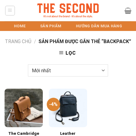
Skip
to
content
HOME
SẢN PHẨM
HƯỚNG DẪN MUA HÀNG
TRANG CHỦ
/
SẢN PHẨM ĐƯỢC GẮN THẺ “BACKPACK”
LỌC
-4%
The Cambridge
Leather