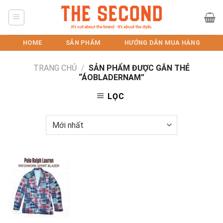
Skip
to
content
HOME
SẢN PHẨM
HƯỚNG DẪN MUA HÀNG
TRANG CHỦ
/
SẢN PHẨM ĐƯỢC GẮN THẺ
“ÁOBLADERNAM”
LỌC