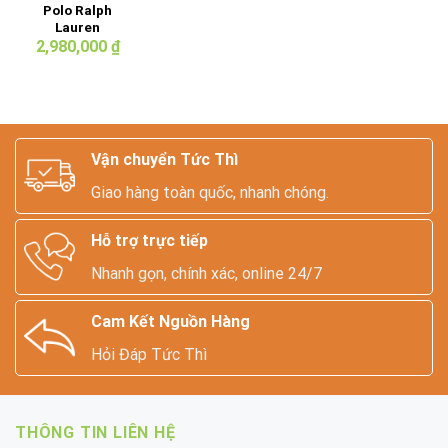
Polo Ralph
Lauren
Patchwork
2,980,000
₫
Blazer
Vận chuyển Tức Thì
Giao hàng toàn quốc, nhanh chóng.
Hỗ trợ trực tiếp
Nhanh gọn, chính xác, online 24/7
Cam Kết Nguồn Hàng
Hỏi Đáp Tức Thì
THÔNG TIN LIÊN HỆ