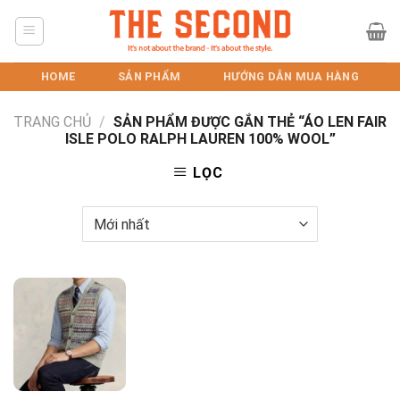
Skip
to
content
HOME
SẢN PHẨM
HƯỚNG DẪN MUA HÀNG
TRANG CHỦ
/
SẢN PHẨM ĐƯỢC GẮN THẺ “ÁO LEN FAIR
ISLE POLO RALPH LAUREN 100% WOOL”
LỌC