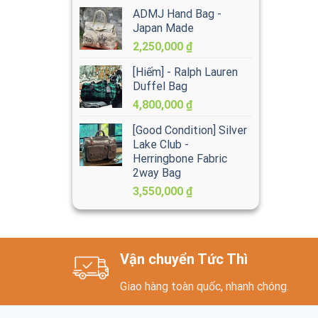
ADMJ Hand Bag -
Japan Made
2,250,000
₫
[Hiếm] - Ralph Lauren
Duffel Bag
4,800,000
₫
[Good Condition] Silver
Lake Club -
Herringbone Fabric
2way Bag
3,550,000
₫
Vận chuyển Tức Thì
Giao hàng toàn quốc, nhanh chóng.