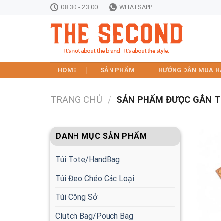
Skip
08:30 - 23:00
WHATSAPP
to
content
HOME
SẢN PHẨM
HƯỚNG DẪN MUA H
TRANG CHỦ
/
SẢN PHẨM ĐƯỢC GẮN TH
DANH MỤC SẢN PHẨM
Túi Tote/HandBag
Túi Đeo Chéo Các Loại
Túi Công Sở
Clutch Bag/Pouch Bag