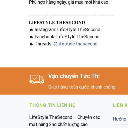
Phù hợp hàng ngày, giá mua mới khá cao
—————————————————————————
𝐋𝐈𝐅𝐄𝐒𝐓𝐘𝐋𝐄.𝐓𝐇𝐄𝐒𝐄𝐂𝐎𝐍𝐃
🔥 Instagram: LifeStyle.TheSecond
🔥 Facebook: LifeStyle.TheSecond
🔥 Threads:
@lifestyle.thesecond
Vận chuyển Tức Thì
Giao hàng toàn quốc, nhanh chóng.
THÔNG TIN LIÊN HỆ
LIÊN 
LifeStyle.TheSecond – Chuyên các
Hướng 
mặt hàng 2nd chất lượng cao