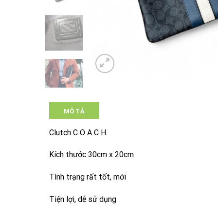
MÔ TẢ
Clutch C O A C H
Kích thước 30cm x 20cm
Tình trạng rất tốt, mới
Tiện lợi, dễ sử dụng