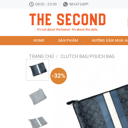
Skip
08:30 - 23:00
WHATSAPP
to
content
HOME
SẢN PHẨM
HƯỚNG DẪN MUA H
TRANG CHỦ
/
CLUTCH BAG/POUCH BAG
-32%