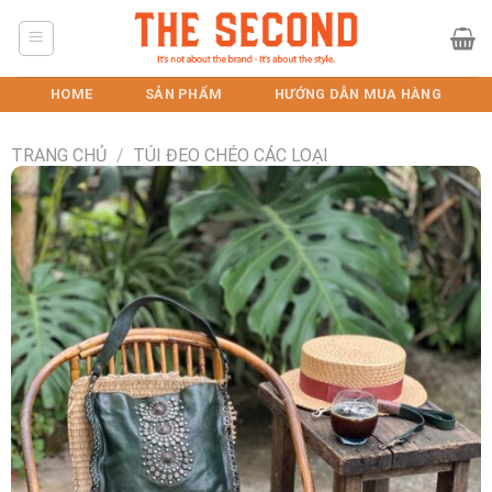
Skip
to
content
HOME
SẢN PHẨM
HƯỚNG DẪN MUA HÀNG
TRANG CHỦ
/
TÚI ĐEO CHÉO CÁC LOẠI