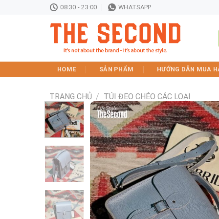
Skip
08:30 - 23:00
WHATSAPP
to
content
HOME
SẢN PHẨM
HƯỚNG DẪN MUA H
TRANG CHỦ
/
TÚI ĐEO CHÉO CÁC LOẠI