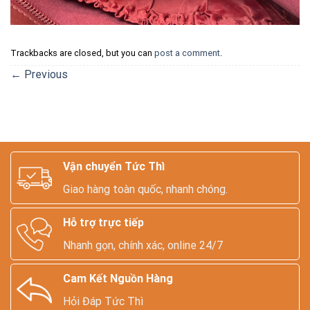
Trackbacks are closed, but you can
post a comment
.
←
Previous
Vận chuyển Tức Thì
Giao hàng toàn quốc, nhanh chóng.
Hỗ trợ trực tiếp
Nhanh gọn, chính xác, online 24/7
Cam Kết Nguồn Hàng
Hỏi Đáp Tức Thì