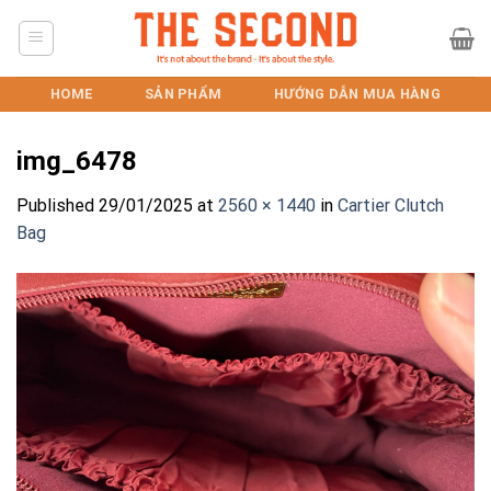
Skip
to
content
HOME
SẢN PHẨM
HƯỚNG DẪN MUA HÀNG
img_6478
Published
29/01/2025
at
2560 × 1440
in
Cartier Clutch
Bag