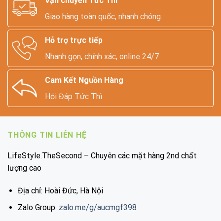
Vận chuyển Tức Thì
Giao hàng toàn quốc, nhanh chóng.
Hỗ trợ trực tiếp
Nhanh gọn, chính xác, online 24/7
Cam Kết Nguồn Hàng
Hỏi Đáp Tức Thì
THÔNG TIN LIÊN HỆ
LifeStyle.TheSecond – Chuyên các mặt hàng 2nd chất
lượng cao
Địa chỉ: Hoài Đức, Hà Nội
Zalo Group:
zalo.me/g/aucmgf398