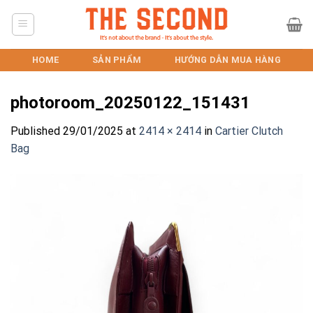
Skip
to
content
HOME
SẢN PHẨM
HƯỚNG DẪN MUA HÀNG
photoroom_20250122_151431
Published
29/01/2025
at
2414 × 2414
in
Cartier Clutch
Bag