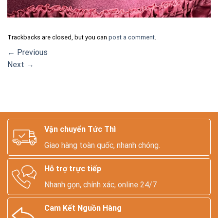
Trackbacks are closed, but you can
post a comment
.
←
Previous
Next
→
Vận chuyển Tức Thì
Giao hàng toàn quốc, nhanh chóng.
Hỗ trợ trực tiếp
Nhanh gọn, chính xác, online 24/7
Cam Kết Nguồn Hàng