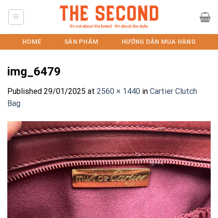
Skip
to
content
HOME
SẢN PHẨM
HƯỚNG DẪN MUA HÀNG
img_6479
Published
29/01/2025
at
2560 × 1440
in
Cartier Clutch
Bag