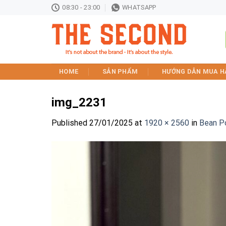
Skip
08:30 - 23:00
WHATSAPP
to
content
HOME
SẢN PHẨM
HƯỚNG DẪN MUA H
img_2231
Published
27/01/2025
at
1920 × 2560
in
Bean P