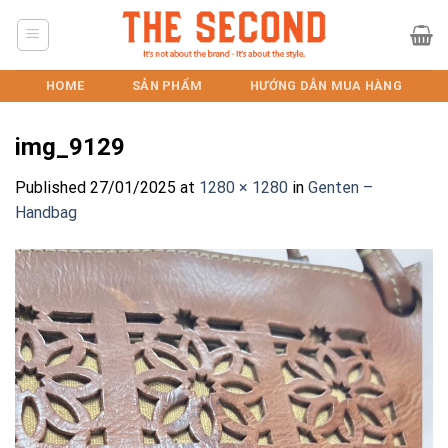
Skip
to
content
HOME
SẢN PHẨM
HƯỚNG DẪN MUA HÀNG
img_9129
Published
27/01/2025
at
1280 × 1280
in
Genten –
Handbag