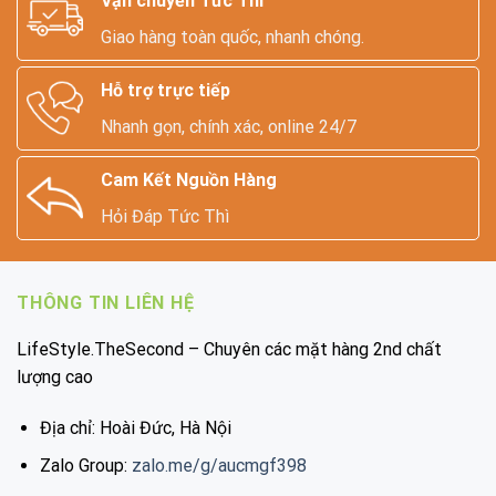
Vận chuyển Tức Thì
Giao hàng toàn quốc, nhanh chóng.
Hỗ trợ trực tiếp
Nhanh gọn, chính xác, online 24/7
Cam Kết Nguồn Hàng
Hỏi Đáp Tức Thì
THÔNG TIN LIÊN HỆ
LifeStyle.TheSecond – Chuyên các mặt hàng 2nd chất
lượng cao
Địa chỉ: Hoài Đức, Hà Nội
Zalo Group:
zalo.me/g/aucmgf398