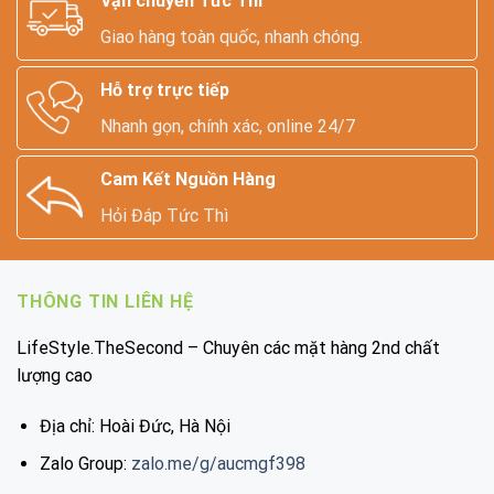
Vận chuyển Tức Thì
Giao hàng toàn quốc, nhanh chóng.
Hỗ trợ trực tiếp
Nhanh gọn, chính xác, online 24/7
Cam Kết Nguồn Hàng
Hỏi Đáp Tức Thì
THÔNG TIN LIÊN HỆ
LifeStyle.TheSecond – Chuyên các mặt hàng 2nd chất
lượng cao
Địa chỉ: Hoài Đức, Hà Nội
Zalo Group:
zalo.me/g/aucmgf398