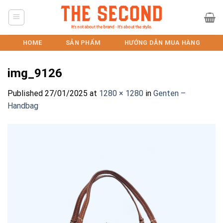
Skip
to
content
HOME
SẢN PHẨM
HƯỚNG DẪN MUA HÀNG
img_9126
Published
27/01/2025
at
1280 × 1280
in
Genten –
Handbag