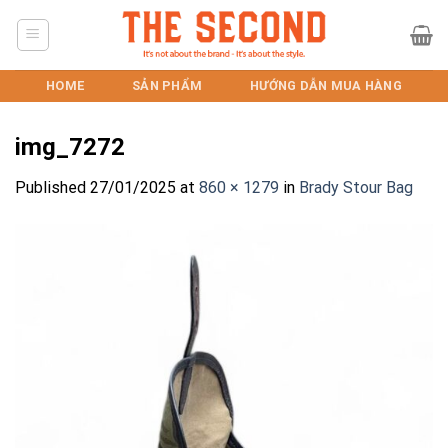
Skip
to
content
HOME
SẢN PHẨM
HƯỚNG DẪN MUA HÀNG
img_7272
Published
27/01/2025
at
860 × 1279
in
Brady Stour Bag