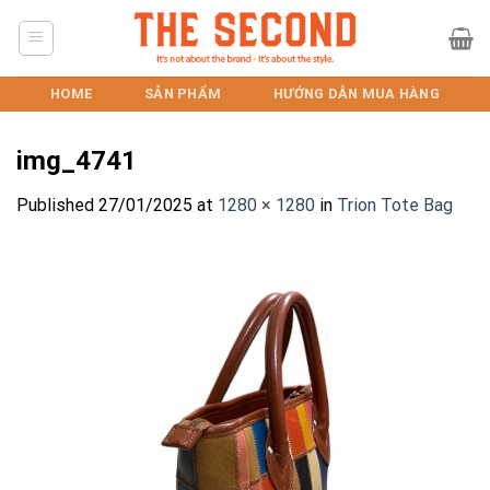
Skip
to
content
HOME
SẢN PHẨM
HƯỚNG DẪN MUA HÀNG
img_4741
Published
27/01/2025
at
1280 × 1280
in
Trion Tote Bag