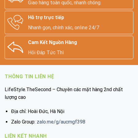
Giao hàng toàn quốc, nhanh chóng.
Hỗ trợ trực tiếp
Nhanh gọn, chính xác, online 24/7
Cam Kết Nguồn Hàng
Hỏi Đáp Tức Thì
THÔNG TIN LIÊN HỆ
LifeStyle.TheSecond – Chuyên các mặt hàng 2nd chất
lượng cao
Địa chỉ: Hoài Đức, Hà Nội
Zalo Group:
zalo.me/g/aucmgf398
LIÊN KẾT NHANH