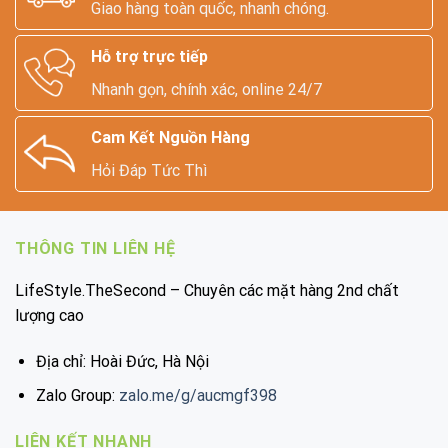
Giao hàng toàn quốc, nhanh chóng.
Hỗ trợ trực tiếp
Nhanh gọn, chính xác, online 24/7
Cam Kết Nguồn Hàng
Hỏi Đáp Tức Thì
THÔNG TIN LIÊN HỆ
LifeStyle.TheSecond – Chuyên các mặt hàng 2nd chất
lượng cao
Địa chỉ: Hoài Đức, Hà Nội
Zalo Group:
zalo.me/g/aucmgf398
LIÊN KẾT NHANH