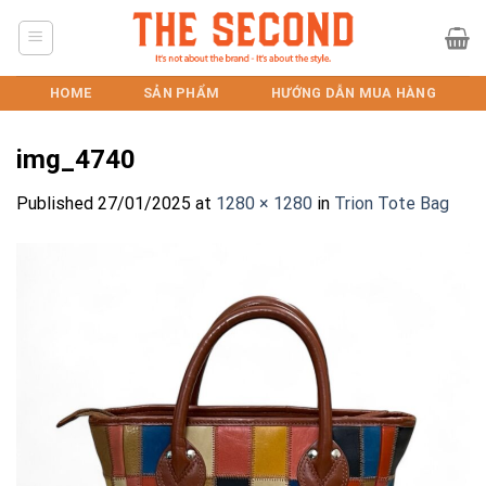
Skip
to
content
HOME
SẢN PHẨM
HƯỚNG DẪN MUA HÀNG
img_4740
Published
27/01/2025
at
1280 × 1280
in
Trion Tote Bag