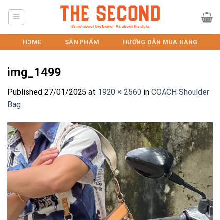
Skip
to
content
HOME
SẢN PHẨM
HƯỚNG DẪN MUA HÀNG
img_1499
Published
27/01/2025
at
1920 × 2560
in
COACH Shoulder
Bag