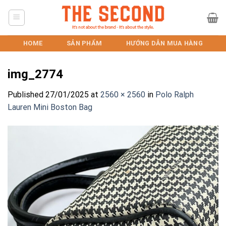
Skip
to
content
HOME
SẢN PHẨM
HƯỚNG DẪN MUA HÀNG
img_2774
Published
27/01/2025
at
2560 × 2560
in
Polo Ralph
Lauren Mini Boston Bag