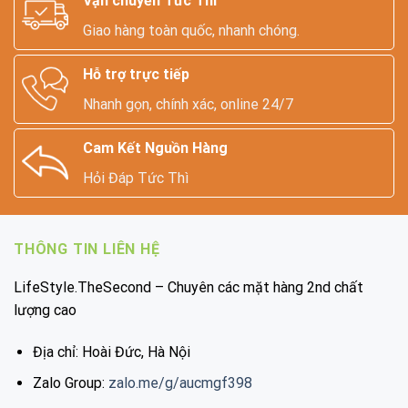
Vận chuyển Tức Thì
Giao hàng toàn quốc, nhanh chóng.
Hỗ trợ trực tiếp
Nhanh gọn, chính xác, online 24/7
Cam Kết Nguồn Hàng
Hỏi Đáp Tức Thì
THÔNG TIN LIÊN HỆ
LifeStyle.TheSecond – Chuyên các mặt hàng 2nd chất
lượng cao
Địa chỉ: Hoài Đức, Hà Nội
Zalo Group:
zalo.me/g/aucmgf398