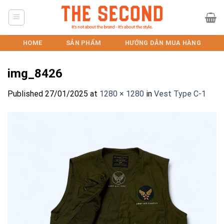
Skip
to
content
HOME
SẢN PHẨM
HƯỚNG DẪN MUA HÀNG
img_8426
Published
27/01/2025
at
1280 × 1280
in
Vest Type C-1