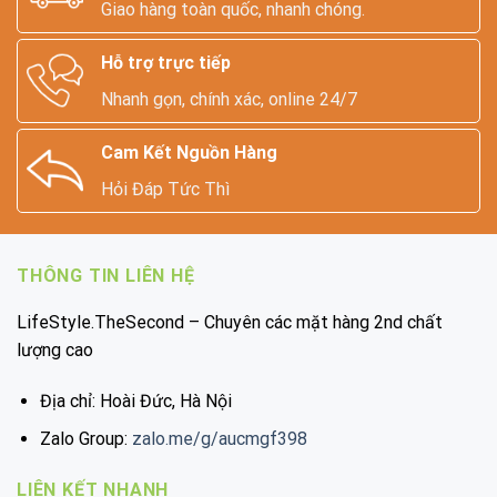
Giao hàng toàn quốc, nhanh chóng.
Hỗ trợ trực tiếp
Nhanh gọn, chính xác, online 24/7
Cam Kết Nguồn Hàng
Hỏi Đáp Tức Thì
THÔNG TIN LIÊN HỆ
LifeStyle.TheSecond – Chuyên các mặt hàng 2nd chất
lượng cao
Địa chỉ: Hoài Đức, Hà Nội
Zalo Group:
zalo.me/g/aucmgf398
LIÊN KẾT NHANH