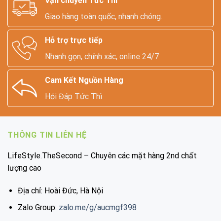
Vận chuyển Tức Thì
Giao hàng toàn quốc, nhanh chóng.
Hỗ trợ trực tiếp
Nhanh gọn, chính xác, online 24/7
Cam Kết Nguồn Hàng
Hỏi Đáp Tức Thì
THÔNG TIN LIÊN HỆ
LifeStyle.TheSecond – Chuyên các mặt hàng 2nd chất
lượng cao
Địa chỉ: Hoài Đức, Hà Nội
Zalo Group:
zalo.me/g/aucmgf398