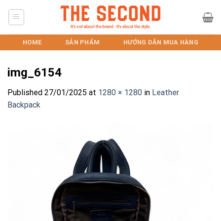
Skip
to
content
HOME
SẢN PHẨM
HƯỚNG DẪN MUA HÀNG
img_6154
Published
27/01/2025
at
1280 × 1280
in
Leather
Backpack