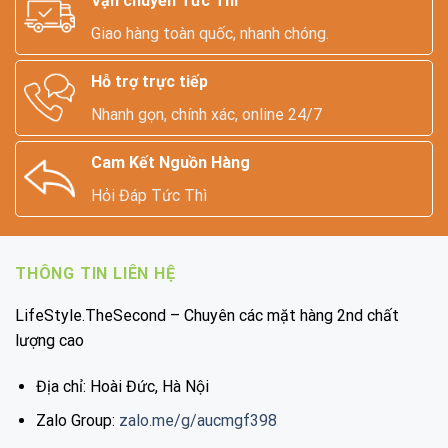
Vận chuyển Tức Thì
Giao hàng toàn quốc, nhanh chóng.
Hỗ trợ trực tiếp
Nhanh gọn, chính xác, online 24/7
Cam Kết Nguồn Hàng
Hỏi Đáp Tức Thì
THÔNG TIN LIÊN HỆ
LifeStyle.TheSecond – Chuyên các mặt hàng 2nd chất
lượng cao
Địa chỉ: Hoài Đức, Hà Nội
Zalo Group:
zalo.me/g/aucmgf398