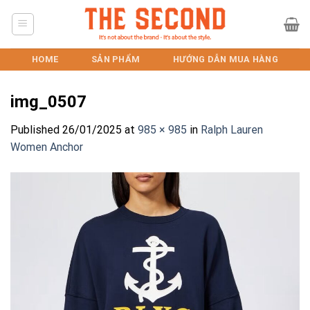
Skip
to
content
HOME
SẢN PHẨM
HƯỚNG DẪN MUA HÀNG
img_0507
Published
26/01/2025
at
985 × 985
in
Ralph Lauren
Women Anchor