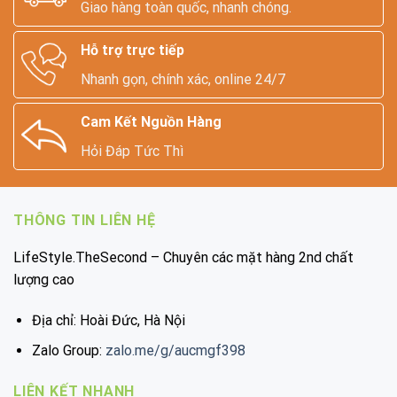
Giao hàng toàn quốc, nhanh chóng.
Hỗ trợ trực tiếp
Nhanh gọn, chính xác, online 24/7
Cam Kết Nguồn Hàng
Hỏi Đáp Tức Thì
THÔNG TIN LIÊN HỆ
LifeStyle.TheSecond – Chuyên các mặt hàng 2nd chất
lượng cao
Địa chỉ: Hoài Đức, Hà Nội
Zalo Group:
zalo.me/g/aucmgf398
LIÊN KẾT NHANH