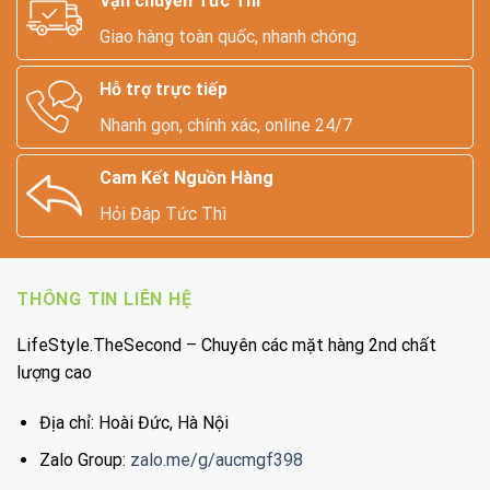
Vận chuyển Tức Thì
Giao hàng toàn quốc, nhanh chóng.
Hỗ trợ trực tiếp
Nhanh gọn, chính xác, online 24/7
Cam Kết Nguồn Hàng
Hỏi Đáp Tức Thì
THÔNG TIN LIÊN HỆ
LifeStyle.TheSecond – Chuyên các mặt hàng 2nd chất
lượng cao
Địa chỉ: Hoài Đức, Hà Nội
Zalo Group:
zalo.me/g/aucmgf398