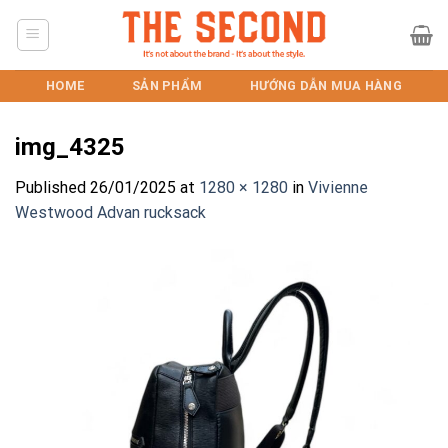
Skip
to
content
HOME
SẢN PHẨM
HƯỚNG DẪN MUA HÀNG
img_4325
Published
26/01/2025
at
1280 × 1280
in
Vivienne
Westwood Advan rucksack