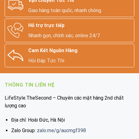
Vận chuyển Tức Thì
Giao hàng toàn quốc, nhanh chóng.
Hỗ trợ trực tiếp
Nhanh gọn, chính xác, online 24/7
Cam Kết Nguồn Hàng
Hỏi Đáp Tức Thì
THÔNG TIN LIÊN HỆ
LifeStyle.TheSecond – Chuyên các mặt hàng 2nd chất
lượng cao
Địa chỉ: Hoài Đức, Hà Nội
Zalo Group:
zalo.me/g/aucmgf398